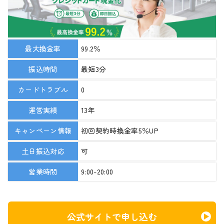
最大換金率
99.2％
振込時間
最短3分
カードトラブル
0
運営実績
13年
キャンペーン情報
初回契約時換金率5％UP
土日振込対応
可
営業時間
9:00-20:00
公式サイトで申し込む