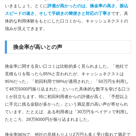
いきましょう。とくに
評価が高かったのは、換金率の高さ、振込
スピードの速さ、そして手続きの簡便さと対応の丁寧さ
です。具
体的な利用体験をもとにした口コミから、キャッシュネクストの
強みが見えてきます。
換金率が高いとの声
換金率に関する良い口コミは比較的多く見られました。「他社で
見積もりを取ったら85%と言われたが、キャッシュネクストは
95%だった」「初回利用で98%が適用された」「50万円を利用し
て48万5000円振り込まれた」といった具体的な数字を挙げる口コ
ミが目立ちます。特に初回利用者からの評価が高く、「予想以上
に手元に残る金額が多かった」という満足度の高い声が寄せられ
ています。たとえば、ある利用者は「30万円をペイディで利用し
たところ、28万8000円が振り込まれました。
換金率96%で、他社の見積もりより2万円も多く受け取れて満足で