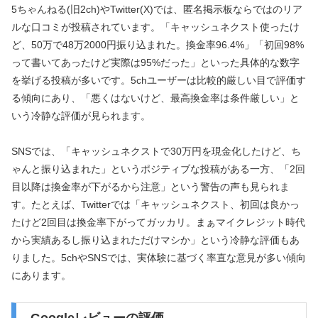
5ちゃんねる(旧2ch)やTwitter(X)では、匿名掲示板ならではのリア
ルな口コミが投稿されています。「キャッシュネクスト使ったけ
ど、50万で48万2000円振り込まれた。換金率96.4%」「初回98%
って書いてあったけど実際は95%だった」といった具体的な数字
を挙げる投稿が多いです。5chユーザーは比較的厳しい目で評価す
る傾向にあり、「悪くはないけど、最高換金率は条件厳しい」と
いう冷静な評価が見られます。
SNSでは、「キャッシュネクストで30万円を現金化したけど、ち
ゃんと振り込まれた」というポジティブな投稿がある一方、「2回
目以降は換金率が下がるから注意」という警告の声も見られま
す。たとえば、Twitterでは「キャッシュネクスト、初回は良かっ
たけど2回目は換金率下がってガッカリ。まぁマイクレジット時代
から実績あるし振り込まれただけマシか」という冷静な評価もあ
りました。5chやSNSでは、実体験に基づく率直な意見が多い傾向
にあります。