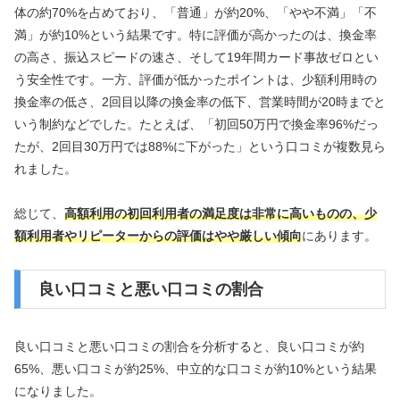
体の約70%を占めており、「普通」が約20%、「やや不満」「不
満」が約10%という結果です。特に評価が高かったのは、換金率
の高さ、振込スピードの速さ、そして19年間カード事故ゼロとい
う安全性です。一方、評価が低かったポイントは、少額利用時の
換金率の低さ、2回目以降の換金率の低下、営業時間が20時までと
いう制約などでした。たとえば、「初回50万円で換金率96%だっ
たが、2回目30万円では88%に下がった」という口コミが複数見ら
れました。
総じて、
高額利用の初回利用者の満足度は非常に高いものの、少
額利用者やリピーターからの評価はやや厳しい傾向
にあります。
良い口コミと悪い口コミの割合
良い口コミと悪い口コミの割合を分析すると、良い口コミが約
65%、悪い口コミが約25%、中立的な口コミが約10%という結果
になりました。