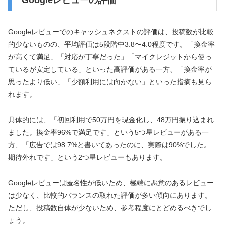
Googleレビューの評価
Googleレビューでのキャッシュネクストの評価は、投稿数が比較
的少ないものの、平均評価は5段階中3.8〜4.0程度です。「換金率
が高くて満足」「対応が丁寧だった」「マイクレジットから使っ
ているが安定している」といった高評価がある一方、「換金率が
思ったより低い」「少額利用には向かない」といった指摘も見ら
れます。
具体的には、「初回利用で50万円を現金化し、48万円振り込まれ
ました。換金率96%で満足です」という5つ星レビューがある一
方、「広告では98.7%と書いてあったのに、実際は90%でした。
期待外れです」という2つ星レビューもあります。
Googleレビューは匿名性が低いため、極端に悪意のあるレビュー
は少なく、比較的バランスの取れた評価が多い傾向にあります。
ただし、投稿数自体が少ないため、参考程度にとどめるべきでし
ょう。