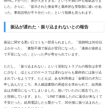
88%に下がった。差が大きすぎる」という不満の声も複数ありま
した。さらに、「提示された換金率と最終的な受取額に違いがあ
った。事前説明が不十分だった」という指摘も見られます。
振込が遅れた・振り込まれないとの報告
振込に関する悪い口コミも一部見られました。「混雑時は30分以
上かかった」「書類不備で振込が翌日になった」「連絡が途絶え
て不安になった」といった声が寄せられています。
ただし、「振り込まれない」という深刻なトラブルの報告は非常
に少なく、ほとんどのケースでは遅れながらも最終的には振り込
まれているようです。たとえば、ある利用者は「金曜日の夕方に
申し込んだところ、本人確認書類の再提出を求められて、結局振
込は月曜日になってしまいました。急いでいたのに残念でした」
と投稿しています。また、「LINEで連絡したのに返信が来なくて
不安だった。結局電話したら繋がって、30分後に振り込まれた」