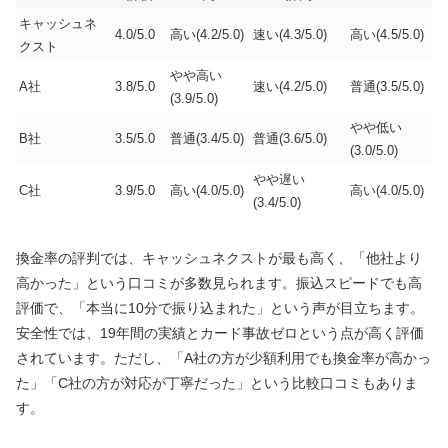
キャッシュネ
4.0/5.0
高い(4.2/5.0)
速い(4.3/5.0)
高い(4.5/5.0)
クスト
やや高い
A社
3.8/5.0
速い(4.2/5.0)
普通(3.5/5.0)
(3.9/5.0)
やや低い
B社
3.5/5.0
普通(3.4/5.0)
普通(3.6/5.0)
(3.0/5.0)
やや遅い
C社
3.9/5.0
高い(4.0/5.0)
高い(4.0/5.0)
(3.4/5.0)
換金率の評判では、キャッシュネクストが最も高く、「他社より
高かった」という口コミが多数見られます。振込スピードでも高
評価で、「本当に10分で振り込まれた」という声が目立ちます。
安全性では、19年間の実績とカード事故ゼロという点が高く評価
されています。ただし、「A社の方が少額利用でも換金率が高かっ
た」「C社の方が対応が丁寧だった」という比較口コミもありま
す。